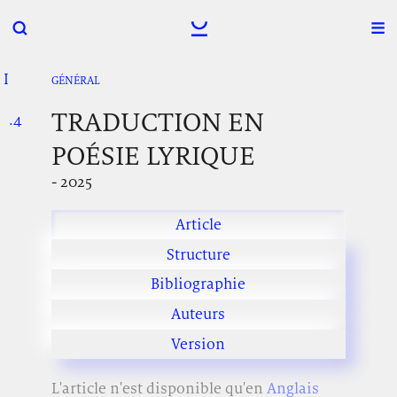
I
.
.
.
GÉNÉRAL
TRADUCTION EN
.4
.
.
POÉSIE LYRIQUE
- 2025
Article
Structure
Bibliographie
Auteurs
Version
L'article n'est disponible qu'en
Anglais