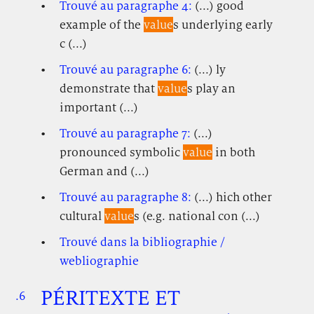
Trouvé au paragraphe 4:
(...) good
example of the
value
s underlying early
c (...)
Trouvé au paragraphe 6:
(...) ly
demonstrate that
value
s play an
important (...)
Trouvé au paragraphe 7:
(...)
pronounced symbolic
value
in both
German and (...)
Trouvé au paragraphe 8:
(...) hich other
cultural
value
s (e.g. national con (...)
Trouvé dans la bibliographie /
webliographie
PÉRITEXTE ET
.6
.
.