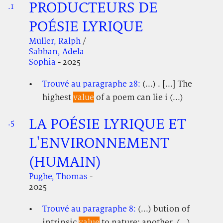
PRODUCTEURS DE
.1
.
.
POÉSIE LYRIQUE
Müller, Ralph
/
Sabban, Adela
Sophia
- 2025
Trouvé au paragraphe 28:
(...) . [...] The
highest
value
of a poem can lie i (...)
LA POÉSIE LYRIQUE ET
.5
.
.
L'ENVIRONNEMENT
(HUMAIN)
Pughe, Thomas
-
2025
Trouvé au paragraphe 8:
(...) bution of
intrinsic
value
to nature; another, (...)