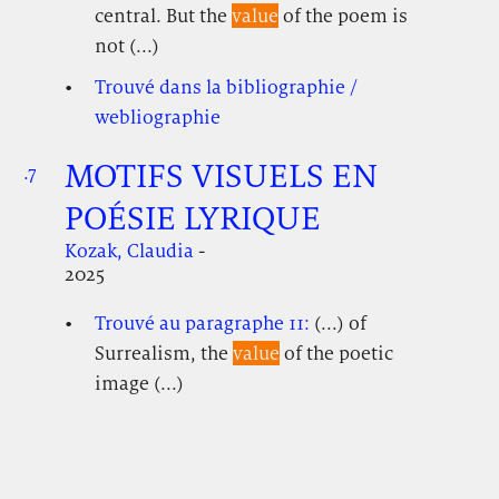
central. But the
value
of the poem is
not (...)
Trouvé dans la bibliographie /
webliographie
MOTIFS VISUELS EN
.7
.
.
POÉSIE LYRIQUE
Kozak, Claudia
-
2025
Trouvé au paragraphe 11:
(...) of
Surrealism, the
value
of the poetic
image (...)