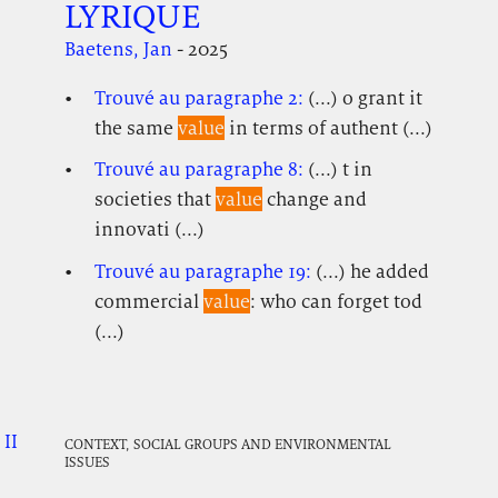
LYRIQUE
Baetens, Jan
- 2025
Trouvé au paragraphe 2:
(...) o grant it
the same
value
in terms of authent (...)
Trouvé au paragraphe 8:
(...) t in
societies that
value
change and
innovati (...)
Trouvé au paragraphe 19:
(...) he added
commercial
value
: who can forget tod
(...)
II
.
.
.
CONTEXT, SOCIAL GROUPS AND ENVIRONMENTAL
ISSUES