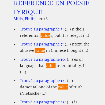
RÉFÉRENCE EN POÉSIE
LYRIQUE
Mills, Philip
- 2026
Trouvé au paragraphe 3:
(...) n their
referential
value
s, but it is relegat (...)
Trouvé au paragraphe 7:
(...) ntext, the
allusive
value
in Chinese thought (...)
Trouvé au paragraphe 10:
(...) es of
language that
value
referentiality. If
(...)
Trouvé au paragraphe 14:
(...)
damental one of the
value
of truth
(Nietzsche (...)
Trouvé au paragraphe 23:
(...) is