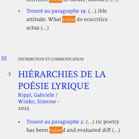
Trouvé au paragraphe 19:
(...) ible
attitude. What
value
do ecocritics
actua (...)
III
.
.
.
DISTRIBUTION ET COMMUNICATION
HIÉRARCHIES DE LA
.5
.
.
POÉSIE LYRIQUE
Rippl, Gabriele
/
Winko, Simone
-
2025
Trouvé au paragraphe 2:
(...) ric poetry
has been
value
d and evaluated diff (...)