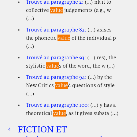
Trouvé au paragraphe 2:
(...) nk it to
collective
value
judgements (e.g., w
(...)
Trouvé au paragraphe 82:
(...) asises
the phonetic
value
of the individual p
(...)
Trouvé au paragraphe 93:
(...) res), the
stylistic
value
s of the word, the w (...)
Trouvé au paragraphe 94:
(...) by the
New Critics
value
d questions of style
(...)
Trouvé au paragraphe 100:
(...) y has a
theoretical
value
, as it gives substa (...)
FICTION ET
.4
.
.